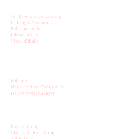
OM OSS
Om Elwing & Co. Catering
Ledning & Medarbetare
Referenskunder
Jobba hos oss
Vi ger tillbaka
MILJÖ & MATFILOSOFI
Miljöarbete
Noga utvalt av Elwing & Co.
Hållbara restauranger
KONTAKT & BOKA
Boka Catering
Checklista för catering
Avtalskund