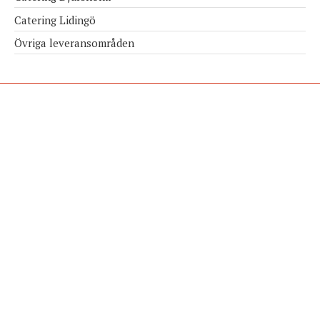
Catering Lidingö
Övriga leveransområden
Elwing & Co. AB
08-514 848 80
info@elwingcatering.se
Anderstorpsvägen 20
171 54 Solna