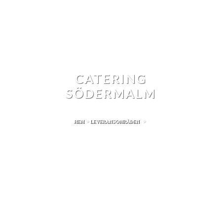
CATERING
SÖDERMALM
>
>
HEM
LEVERANSOMRÅDEN