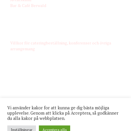
Bar & Café Berwald
VÅRA VILLKOR
Villkor för cateringbeställning, konferenser och övriga
arrangemang
FÖLJ OSS
Vi använder kakor for att kunna ge dig bästa möjliga
upplevelse. Genom att klicka på Acceptera, så godkänner
du alla kakor på webbplatsen.
© Alla rättigheter förbehålles Elwing & Co. Catering
Inställningar
Acceptera alla