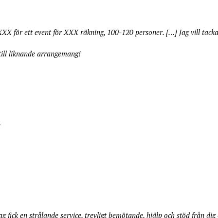
ll XXX för ett event för XXX räkning, 100-120 personer. […] Jag vill tack
 till liknande arrangemang!
!
. Jag fick en strålande service, trevligt bemötande, hjälp och stöd från d