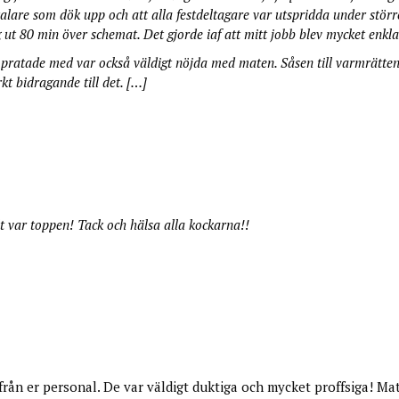
a talare som dök upp och att alla festdeltagare var utspridda under stör
rog ut 80 min över schemat. Det gjorde iaf att mitt jobb blev mycket enkla
g pratade med var också väldigt nöjda med maten. Såsen till varmrätten
kt bidragande till det. […]
lt var toppen! Tack och hälsa alla kockarna!!
p från er personal. De var väldigt duktiga och mycket proffsiga! Ma