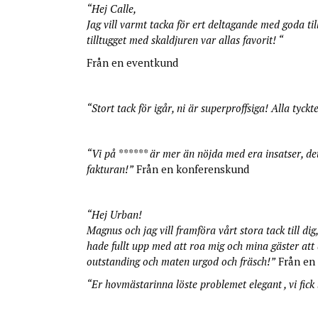
“Hej Calle,
Jag vill varmt tacka för ert deltagande med goda t
tilltugget med skaldjuren var allas favorit! “
Från en eventkund
“Stort tack för igår, ni är superproffsiga! Alla t
“Vi på ****** är mer än nöjda med era insatser, det 
fakturan!”
Från en konferenskund
“Hej Urban!
Magnus och jag vill framföra vårt stora tack till dig
hade fullt upp med att roa mig och mina gäster att d
outstanding och maten urgod och fräsch!”
Från en 
“Er hovmästarinna löste problemet elegant , vi fick 