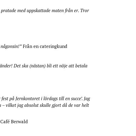
ag pratade med uppskattade maten från er. Tror
t någonsin!”
Från en cateringkund
änder! Det ska (nästan) bli ett nöje att betala
est på Jernkontoret i lördags till en succe’. Jag
– vilket jag absolut skulle gjort då de var helt
 Café Berwald