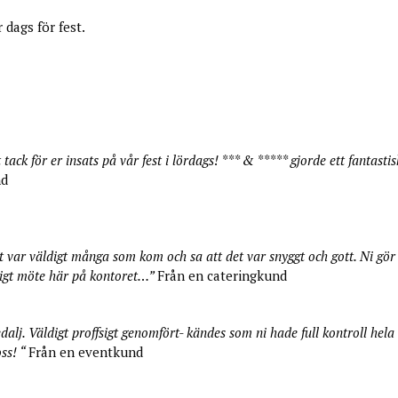
 dags för fest.
 tack för er insats på vår fest i lördags! *** & ***** gjorde ett fantasti
nd
et var väldigt många som kom och sa att det var snyggt och gott. Ni gör al
iktigt möte här på kontoret…”
Från en cateringkund
dalj. Väldigt proffsigt genomfört- kändes som ni hade full kontroll hela 
oss! “
Från en eventkund