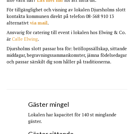
inte varit här?
Läs mer här
för att hitta dit.
För tillgänglighet och visning av lokalen Djursholms slott
kontakta kommunen direkt på telefon 08-568 910 13
alternativt
via mail
.
Ansvarig för catering till event i lokalen hos Elwing & Co.
är
Calle Elwing
.
Djursholms slott passar bra för: bröllopssällskap, sittande
middagar, begravningssammankomster, jämna födelsedagar
och passar särskilt dig som håller på traditionerna.
Gäster mingel
Lokalen har kapacitet för 140 st minglande
gäster.
Gäster sittande