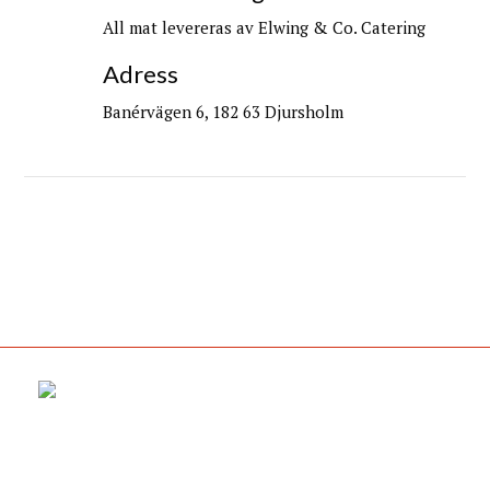
All mat levereras av Elwing & Co. Catering
Adress
Banérvägen 6, 182 63 Djursholm
Elwing & Co. AB
08-514 848 80
info@elwingcatering.se
Anderstorpsvägen 20