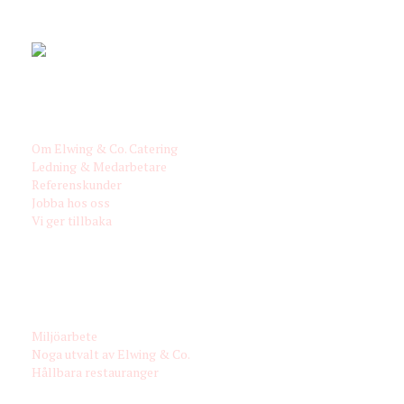
171 54 Solna
OM OSS
Om Elwing & Co. Catering
Ledning & Medarbetare
Referenskunder
Jobba hos oss
Vi ger tillbaka
MILJÖ & MATFILOSOFI
Miljöarbete
Noga utvalt av Elwing & Co.
Hållbara restauranger