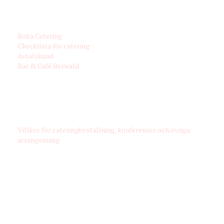
KONTAKT & BOKA
Boka Catering
Checklista för catering
Avtalskund
Bar & Café Berwald
VÅRA VILLKOR
Villkor för cateringbeställning, konferenser och övriga
arrangemang
FÖLJ OSS